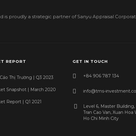
d is proudly a strategic partner of Sanyu Appraisal Corporat
T REPORT
GET IN TOUCH
+84 906 787 134
Cáo Thị Trường | Q3 2023
et Snapshot | March 2020
info@tms-investment.c
et Report | Q1 2021
Level 6, Master Building,
Tran Cao Van, Xuan Hoa 
Ho Chi Minh City