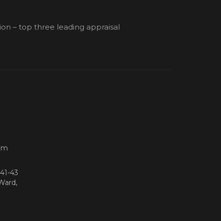
ion – top three leading appraisal
om
 41-43
Ward,