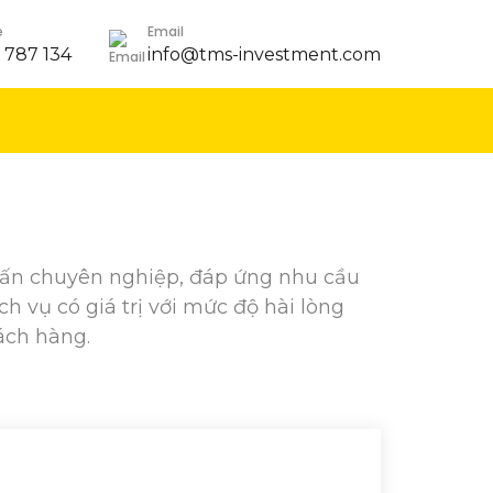
e
Email
 787 134
info@tms-investment.com
vấn chuyên nghiệp, đáp ứng nhu cầu
 vụ có giá trị với mức độ hài lòng
ách hàng.