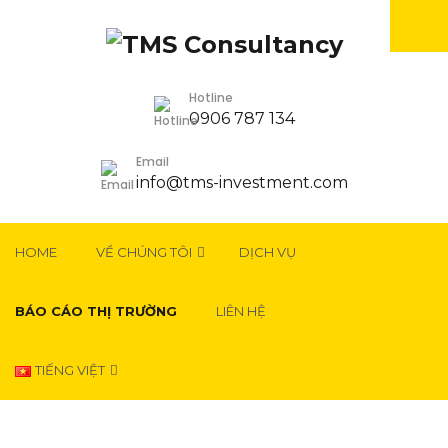
Hotline
0906 787 134
Email
info@tms-investment.com
HOME
VỀ CHÚNG TÔI
DỊCH VỤ
BÁO CÁO THỊ TRƯỜNG
LIÊN HỆ
TIẾNG VIỆT